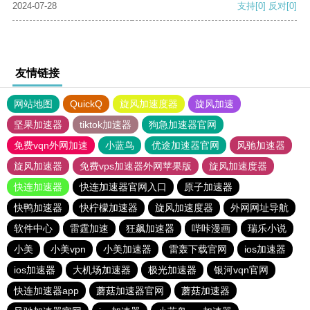
2024-07-28
支持
[0]
反对
[0]
友情链接
网站地图
QuickQ
旋风加速度器
旋风加速
坚果加速器
tiktok加速器
狗急加速器官网
免费vqn外网加速
小蓝鸟
优途加速器官网
风驰加速器
旋风加速器
免费vps加速器外网苹果版
旋风加速度器
快连加速器
快连加速器官网入口
原子加速器
快鸭加速器
快柠檬加速器
旋风加速度器
外网网址导航
软件中心
雷霆加速
狂飙加速器
哔咔漫画
瑞乐小说
小美
小美vpn
小美加速器
雷轰下载官网
ios加速器
ios加速器
大机场加速器
极光加速器
银河vqn官网
快连加速器app
蘑菇加速器官网
蘑菇加速器