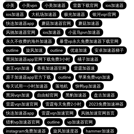
小美
小美vpn
小美加速器
雷轰下载官网
ios加速器
ios加速器
大机场加速器
极光加速器
银河vqn官网
快连加速器app
蘑菇加速器官网
蘑菇加速器
风驰加速器官网
ios加速器
小蓝鸟pvn加速器
永久不收费的海外加速器
暴雪vp永久免费加速器下载官网
outline
旋风加速
outline
优途加速
安卓加速器梯子
黑洞加速器app官网下载免费3小时
橘子加速器
老王vqn加速
香蕉加速器官网
雷霆加器速
原子加速器app官方下载
outline
苹果免费vqn加速
每天试用一小时加速器
落地机
快鸭vp加速器
黑洞vqn加速
自由鲸官网
黑豹加速器
盘古加速器
雷霆vqn加速官网
雷霆每天免费2小时
2023免费加速神器
快连加速器app
雷霆vqn加速官网
风驰加速官网首页
猎豹vp加速器官网
outline
vp加速器官网
instagram免费加速器
旋风加速度器
hammer加速器