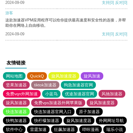
2024-09-09
支持
[0]
反对
[0]
游客
这款加速器VPM应用程序可以给你提供最高速度和安全性的连接，并帮
助你在网络上自由移动。
2024-09-09
支持
[0]
反对
[0]
友情链接
网站地图
QuickQ
旋风加速度器
旋风加速
坚果加速器
tiktok加速器
狗急加速器官网
免费vqn外网加速
小蓝鸟
优途加速器官网
风驰加速器
旋风加速器
免费vps加速器外网苹果版
旋风加速度器
快连加速器
快连加速器官网入口
原子加速器
快鸭加速器
快柠檬加速器
旋风加速度器
外网网址导航
软件中心
雷霆加速
狂飙加速器
哔咔漫画
瑞乐小说