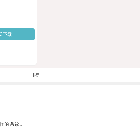
PC下载
排行
怪的条纹。